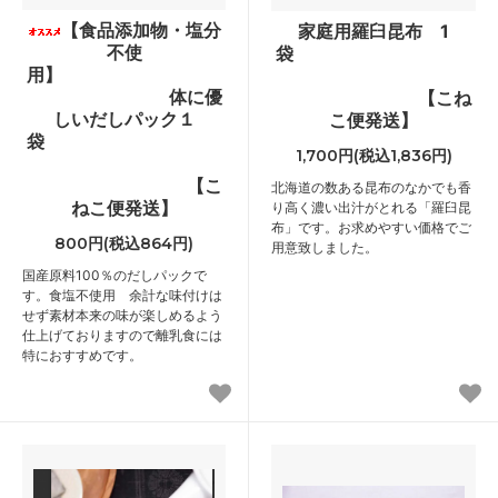
【食品添加物・塩分
家庭用羅臼昆布 1
不使
袋
用】
体に優
【こね
しいだしパック１
こ便発送】
袋
1,700円(税込1,836円)
【こ
北海道の数ある昆布のなかでも香
ねこ便発送】
り高く濃い出汁がとれる「羅臼昆
布」です。お求めやすい価格でご
800円(税込864円)
用意致しました。
国産原料100％のだしパックで
す。食塩不使用 余計な味付けは
せず素材本来の味が楽しめるよう
仕上げておりますので離乳食には
特におすすめです。