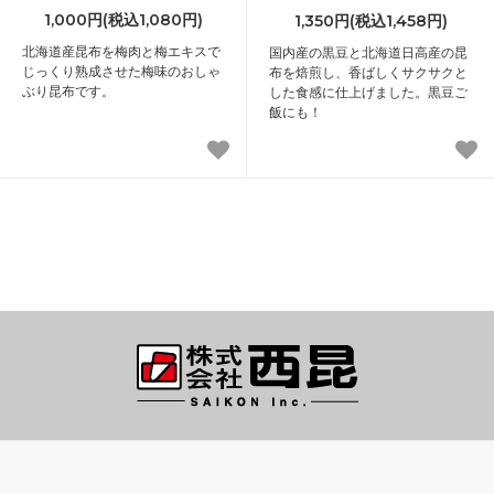
1,000円(税込1,080円)
1,350円(税込1,458円)
北海道産昆布を梅肉と梅エキスで
国内産の黒豆と北海道日高産の昆
じっくり熟成させた梅味のおしゃ
布を焙煎し、香ばしくサクサクと
ぶり昆布です。
した食感に仕上げました。黒豆ご
飯にも！