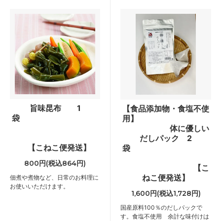
旨味昆布 1
【食品添加物・食塩不使
袋
用】
体に優しい
だしパック 2
【こねこ便発送】
袋
800円(税込864円)
【こ
ねこ便発送】
佃煮や煮物など、日常のお料理に
お使いいただけます。
1,600円(税込1,728円)
国産原料100％のだしパックで
す。食塩不使用 余計な味付けは