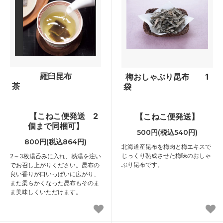
羅臼昆布
梅おしゃぶり昆布 1
茶
袋
【こねこ便発送 2
【こねこ便発送】
個まで同梱可】
500円(税込540円)
800円(税込864円)
北海道産昆布を梅肉と梅エキスで
じっくり熟成させた梅味のおしゃ
2～3枚湯呑みに入れ、熱湯を注い
ぶり昆布です。
でお召し上がりください。昆布の
良い香りが口いっぱいに広がり、
また柔らかくなった昆布もそのま
ま美味しくいただけます。