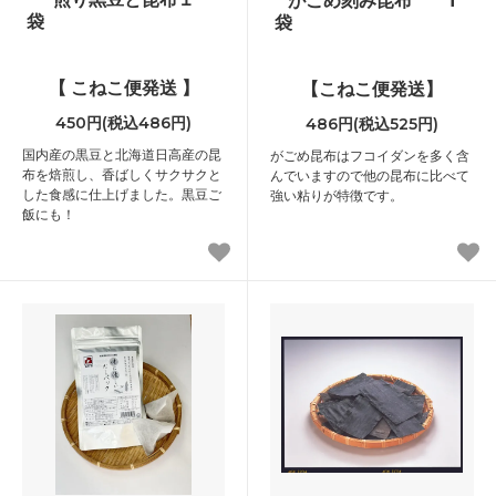
袋
袋
【 こねこ便発送 】
【こねこ便発送】
450円(税込486円)
486円(税込525円)
国内産の黒豆と北海道日高産の昆
がごめ昆布はフコイダンを多く含
布を焙煎し、香ばしくサクサクと
んでいますので他の昆布に比べて
した食感に仕上げました。黒豆ご
強い粘りが特徴です。
飯にも！