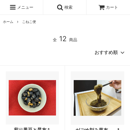
メニュー
検索
カート
ホーム
こねこ便
12
全
商品
煎り黒豆と昆布１
がごめ刻み昆布 1