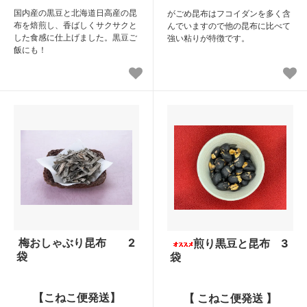
国内産の黒豆と北海道日高産の昆
がごめ昆布はフコイダンを多く含
布を焙煎し、香ばしくサクサクと
んでいますので他の昆布に比べて
した食感に仕上げました。黒豆ご
強い粘りが特徴です。
飯にも！
梅おしゃぶり昆布 2
煎り黒豆と昆布 3
袋
袋
【こねこ便発送】
【 こねこ便発送 】