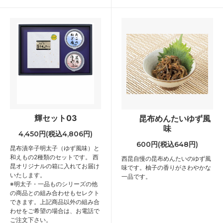
輝セット03
昆布めんたいゆず風
味
4,450円(税込4,806円)
600円(税込648円)
昆布漬辛子明太子（ゆず風味）と
和えもの2種類のセットです。 西
西昆自慢の昆布めんたいのゆず風
昆オリジナルの箱に入れてお届け
味です。柚子の香りがさわやかな
いたします。
一品です。
※明太子・一品ものシリーズの他
の商品との組み合わせもセレクト
できます。上記商品以外の組み合
わせをご希望の場合は、お電話で
ご注文下さい。