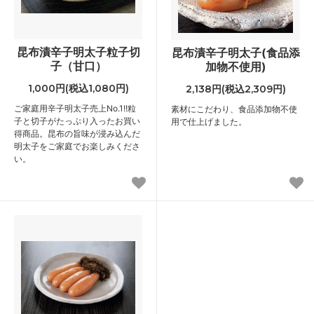
昆布漬辛子明太子粒子切
昆布漬辛子明太子(食品添
子（甘口）
加物不使用)
1,000円(税込1,080円)
2,138円(税込2,309円)
ご家庭用辛子明太子売上No.1!!粒
素材にこだわり、食品添加物不使
子と切子がたっぷり入ったお買い
用で仕上げました。
得商品。昆布の旨味が浸み込んだ
明太子をご家庭でお楽しみくださ
い。