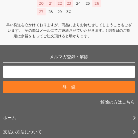
20
21
22
23
24
25
26
27
28
29
30
早い発送を心かけておりますが、商品によりお待たせしてしまうこともござ
います。 (その際はメールにてご連絡させていただきます。) 到着日のご指
定は余裕をもってご注文頂けると助かります。
メルマガ登録・解除
解除の方はこちら
ホーム
支払い方法について