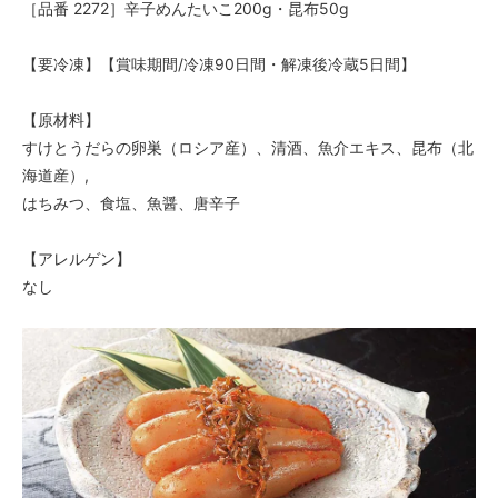
［品番 2272］辛子めんたいこ200g・昆布50g
【要冷凍】【賞味期間/冷凍90日間・解凍後冷蔵5日間】
【原材料】
すけとうだらの卵巣（ロシア産）、清酒、魚介エキス、昆布（北
海道産）,
はちみつ、食塩、魚醤、唐辛子
【アレルゲン】
なし